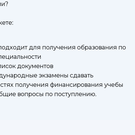
ии?
ете:
а подходит для получения образования по
пециальности
писок документов
ждународные экзамены сдавать
остях получения финансирования учебы
общие вопросы по поступлению.