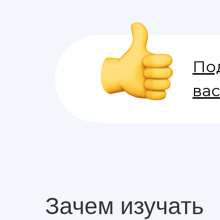
По
ва
Зачем изучать