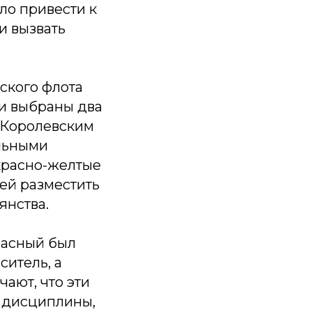
ло привести к
и вызвать
ского флота
ли выбраны два
 "Королевским
ельными
 красно-желтые
ней разместить
янства.
красный был
ситель, а
ают, что эти
, дисциплины,