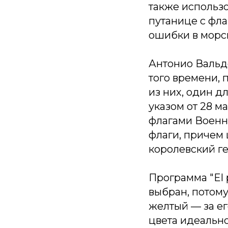
также использо
путанице с фла
ошибки в морс
Антонио Вальд
того времени, 
из них, один д
указом от 28 м
флагами Военно
флаги, причем 
королевский ге
Программа "El 
выбран, потому
желтый — за ег
цвета идеально