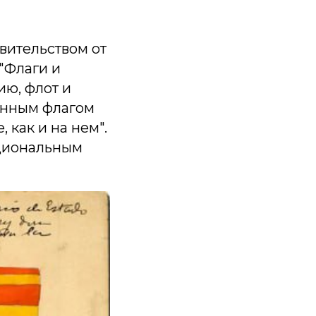
ительством от
 "Флаги и
ию, флот и
енным флагом
 как и на нем".
ациональным