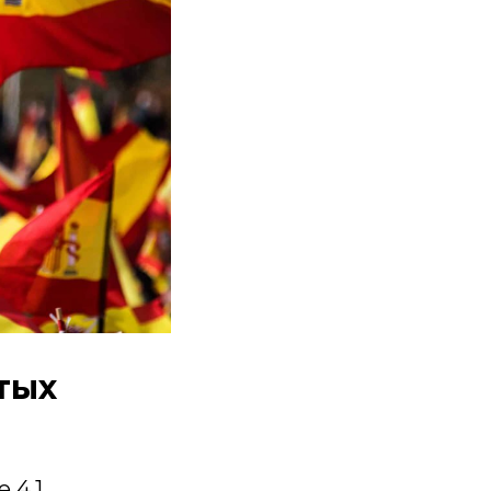
тых
 4.1