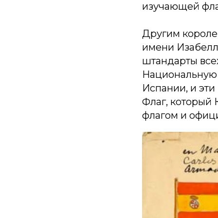
изучающей фла
Другим короле
имени Изабеллы
штандарты всех
Национальную 
Испании, и эти 
Флаг, который 
флагом и офиц