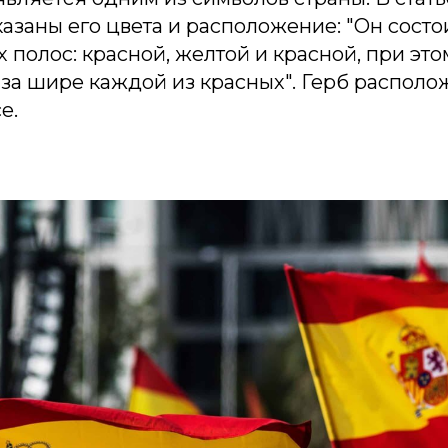
азаны его цвета и расположение: "Он состои
 полос: красной, желтой и красной, при эт
аза шире каждой из красных". Герб располо
е.