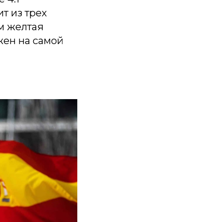
т из трех
ом желтая
жен на самой