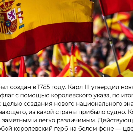
ыл создан в 1785 году. Карл III утвердил но
лаг с помощью королевского указа, по итог
 целью создания нового национального зна
вающего, из какой страны прибыло судно. К
л заметным и легко различимым. Действующ
бой королевский герб на белом фоне — цве