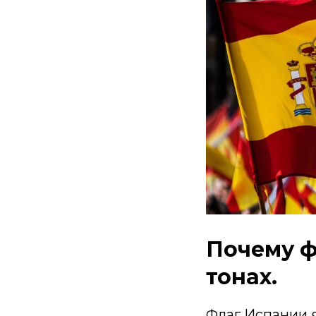
Почему ф
тонах.
Флаг Испании я