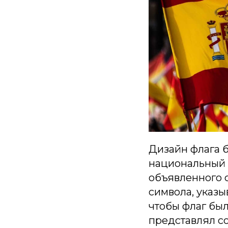
Дизайн флага б
национальный ф
объявленного с
символа, указы
чтобы флаг бы
представлял со