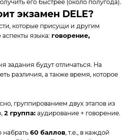
лучить его быстрее (около полугода).
оит экзамен DELE?
асти, которые присущи и другим
 аспекты языка:
говорение,
ня задания будут отличаться. На
ть различия, а также время, которое
сно, группированием двух этапов из
о,
2 группа:
аудирование + говорение.
о набрать
60 баллов
, т.е., в каждой