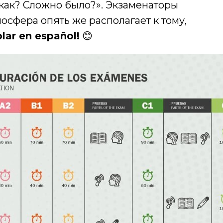
 как? Сложно было?». Экзаменаторы
осфера опять же располагает к тому,
blar en español!
😊