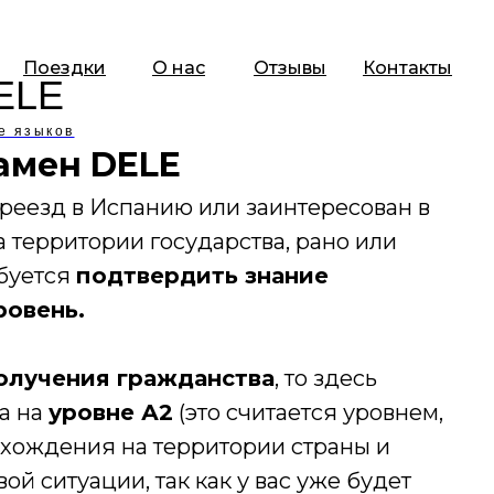
Поездки
О нас
Отзывы
Контакты
ELE
е языков
амен DELE
ереезд в Испанию или заинтересован в
 территории государства, рано или
ебуется
подтвердить знание
ровень.
олучения гражданства
, то здесь
а на
уровне А2
(это считается уровнем,
хождения на территории страны и
й ситуации, так как у вас уже будет